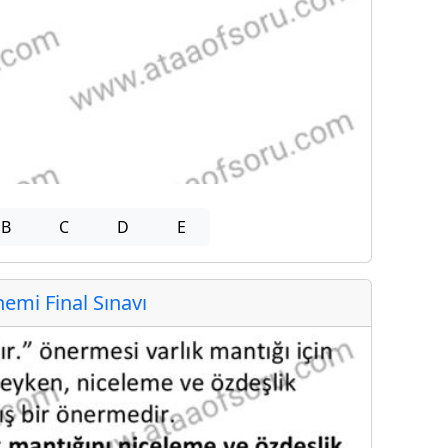
B
C
D
E
mi Final Sınavı