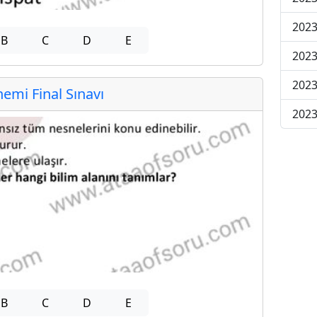
2023
B
C
D
E
2023
2023
mi Final Sınavı
2023
B
C
D
E