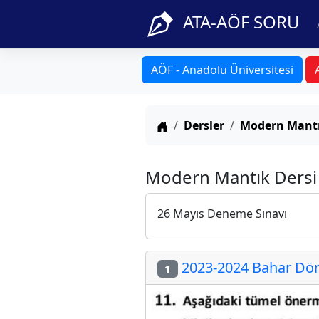
ATA-AÖF SORU
AÖF - Anadolu Üniversitesi
Anasayfa
Dersler
Modern Mant
Modern Mantık Dersi 
26 Mayıs Deneme Sınavı
2023-2024 Bahar Döne
1