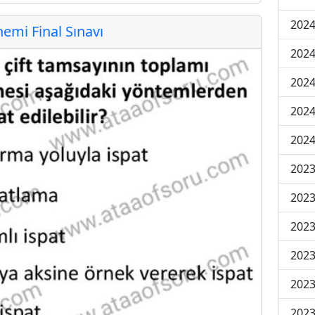
2024
mi Final Sınavı
2024
2024
2024
2024
202
202
202
2023
2023
2023