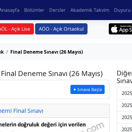
Anasayfa
Bölümler
Dersler
Akademik Takvim
Duyuru 
AÖL - Açık Lise
AÖO - Açık Ortaokul
ık
Final Deneme Sınavı (26 Mayıs)
Final Deneme Sınavı (26 Mayıs)
Diğe
Sınav
Sınava Başla
2025
2025
mi Final Sınavı
2025
2025