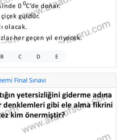
B
C
D
E
mi Final Sınavı