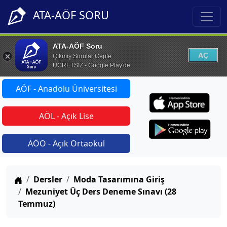
ATA-AÖF SORU
ATA-AÖF Soru
AÇ
Çıkmış Sorular Cepte
ÜCRETSİZ - Google Play'de
AÖF - Anadolu Üniversitesi
AÖL - Açık Lise
AÖO - Açık Ortaokul
Anasayfa
Dersler
Moda Tasarımına Giriş
Mezuniyet Üç Ders Deneme Sınavı (28
Temmuz)