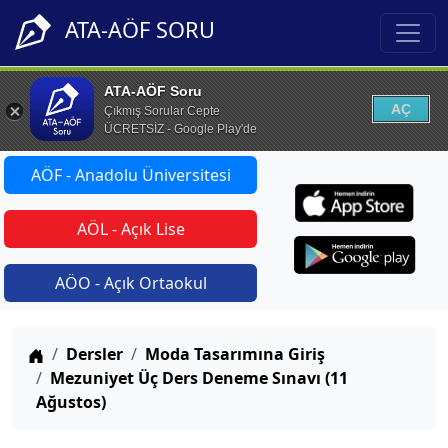
ATA-AÖF SORU
ATA-AÖF Soru
AÇ
Çıkmış Sorular Cepte
ÜCRETSİZ - Google Play'de
AÖF - Anadolu Üniversitesi
AÖL - Açık Lise
AÖO - Açık Ortaokul
Anasayfa
Dersler
Moda Tasarımına Giriş
Mezuniyet Üç Ders Deneme Sınavı (11
Ağustos)