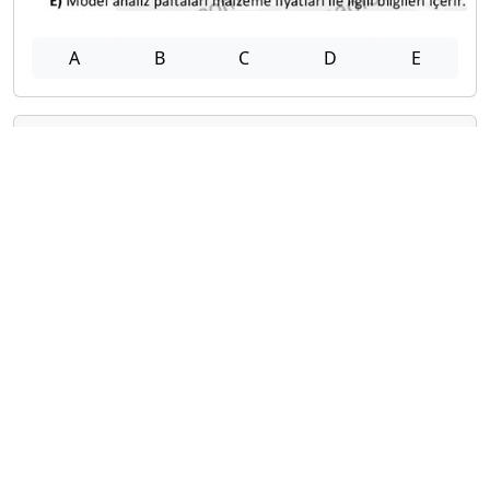
A
B
C
D
E
2022-2023 Mezuniyet Üç Ders Sınavı
20
A
B
C
D
E
Diğer Mezuniyet Üç Ders Deneme
Sınavları
2024-2025 22 Ağustos