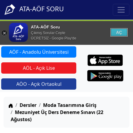
ATA-AÖF SORU
ATA-AÖF Soru
AÇ
Çıkmış Sorular Cepte
ÜCRETSİZ - Google Play'de
AÖF - Anadolu Üniversitesi
AÖL - Açık Lise
AÖO - Açık Ortaokul
Anasayfa
Dersler
Moda Tasarımına Giriş
Mezuniyet Üç Ders Deneme Sınavı (22
Ağustos)