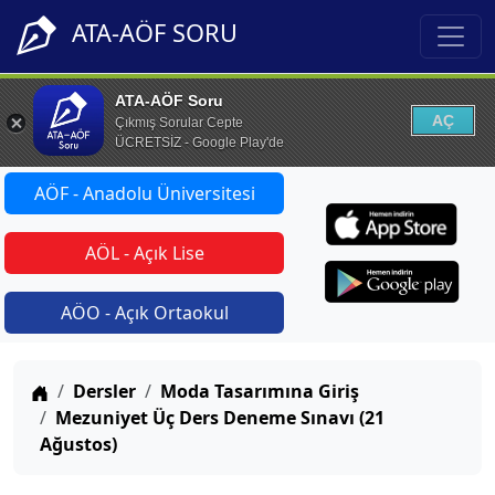
ATA-AÖF SORU
ATA-AÖF Soru
AÇ
Çıkmış Sorular Cepte
ÜCRETSİZ - Google Play'de
AÖF - Anadolu Üniversitesi
AÖL - Açık Lise
AÖO - Açık Ortaokul
Anasayfa
Dersler
Moda Tasarımına Giriş
Mezuniyet Üç Ders Deneme Sınavı (21
Ağustos)