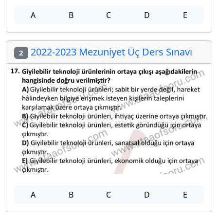
A
B
C
D
E
2022-2023 Mezuniyet Üç Ders Sınavı
2
A
B
C
D
E