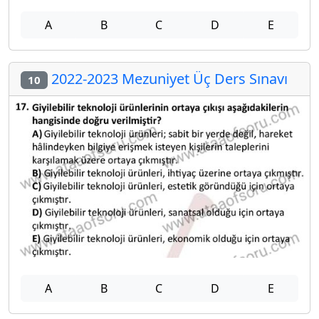
A
B
C
D
E
2022-2023 Mezuniyet Üç Ders Sınavı
10
A
B
C
D
E