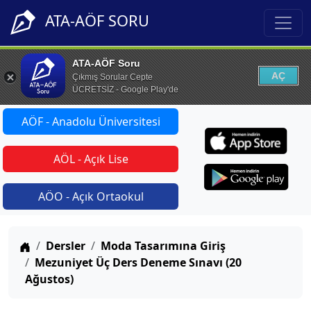
ATA-AÖF SORU
ATA-AÖF Soru
AÇ
Çıkmış Sorular Cepte
ÜCRETSİZ - Google Play'de
AÖF - Anadolu Üniversitesi
AÖL - Açık Lise
AÖO - Açık Ortaokul
Anasayfa
Dersler
Moda Tasarımına Giriş
Mezuniyet Üç Ders Deneme Sınavı (20
Ağustos)