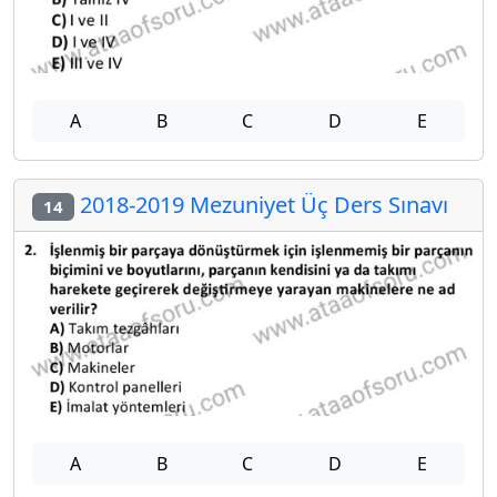
A
B
C
D
E
2018-2019 Mezuniyet Üç Ders Sınavı
14
A
B
C
D
E