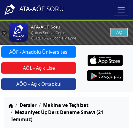
ATA-AÖF SORU
ATA-AÖF Soru
AÇ
Çıkmış Sorular Cepte
ÜCRETSİZ - Google Play'de
AÖF - Anadolu Üniversitesi
AÖL - Açık Lise
AÖO - Açık Ortaokul
Anasayfa
Dersler
Makina ve Teçhizat
Mezuniyet Üç Ders Deneme Sınavı (21
Temmuz)