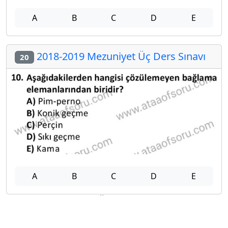
A
B
C
D
E
2018-2019 Mezuniyet Üç Ders Sınavı
20
A
B
C
D
E
Diğer Mezuniyet Üç Ders Deneme
Sınavları