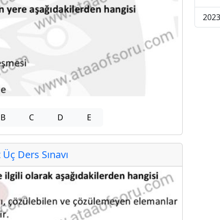
2023
B
C
D
E
Üç Ders Sınavı