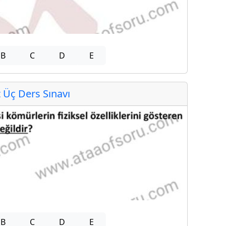
B
C
D
E
Üç Ders Sınavı
B
C
D
E