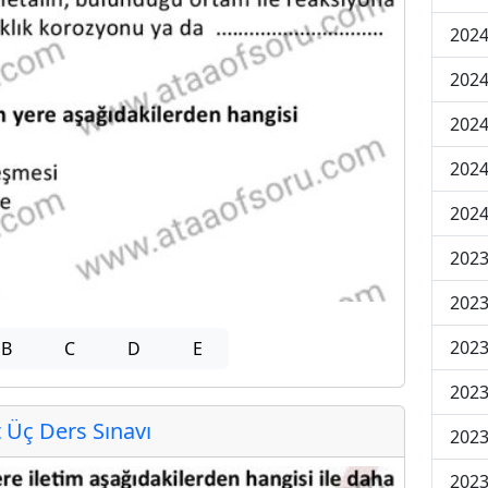
2024
2024
2024
202
202
2023
2023
2023
B
C
D
E
2023
Üç Ders Sınavı
2023
2023