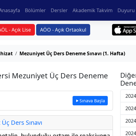
Anasayfa
Bölümler
Dersler
Akademik Takvim
Duyuru 
AÖL - Açık Lise
AÖO - Açık Ortaokul
hizat
Mezuniyet Üç Ders Deneme Sınavı (1. Hafta)
Dersi Mezuniyet Üç Ders Deneme
Diğe
Dene
2024
Sınava Başla
2024
2024
Üç Ders Sınavı
2024