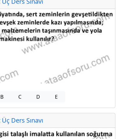
Üç Ders Sınavı
B
C
D
E
Üç Ders Sınavı