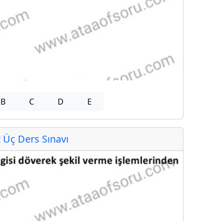
B
C
D
E
Üç Ders Sınavı