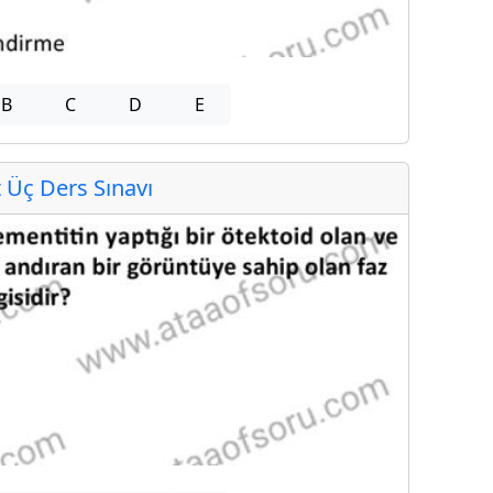
B
C
D
E
Üç Ders Sınavı