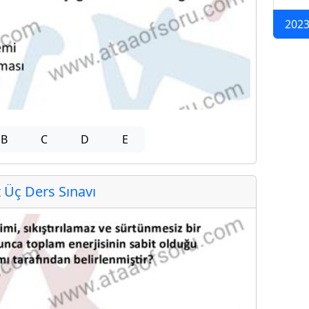
2023
B
C
D
E
Üç Ders Sınavı