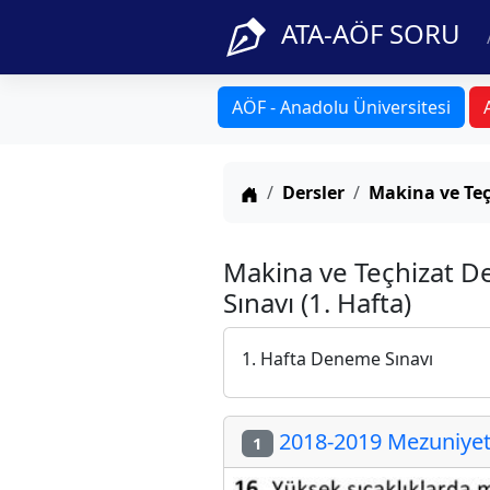
ATA-AÖF SORU
AÖF - Anadolu Üniversitesi
Anasayfa
Dersler
Makina ve Teç
Makina ve Teçhizat 
Sınavı (1. Hafta)
1. Hafta Deneme Sınavı
2018-2019 Mezuniyet 
1