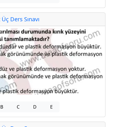
Üç Ders Sınavı
B
C
D
E