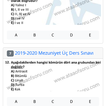
A
B
C
D
E
2019-2020 Mezuniyet Üç Ders Sınavı
7
A
B
C
D
E