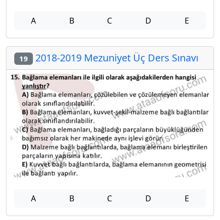
A
B
C
D
E
2018-2019 Mezuniyet Üç Ders Sınavı
19
A
B
C
D
E