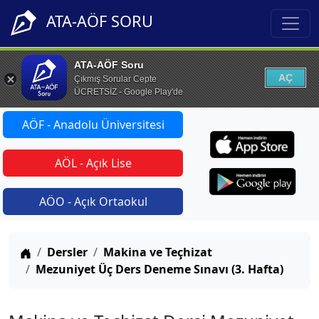
ATA-AÖF SORU
ATA-AÖF Soru
AÇ
Çıkmış Sorular Cepte
ÜCRETSİZ - Google Play'de
AÖF - Anadolu Üniversitesi
AÖL - Açık Lise
AÖO - Açık Ortaokul
Anasayfa
Dersler
Makina ve Teçhizat
Mezuniyet Üç Ders Deneme Sınavı (3. Hafta)