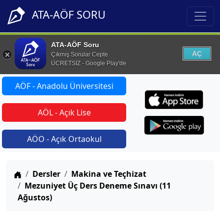
ATA-AÖF SORU
ATA-AÖF Soru
AÇ
Çıkmış Sorular Cepte
ÜCRETSİZ - Google Play'de
AÖF - Anadolu Üniversitesi
AÖL - Açık Lise
AÖO - Açık Ortaokul
Anasayfa
Dersler
Makina ve Teçhizat
Mezuniyet Üç Ders Deneme Sınavı (11
Ağustos)