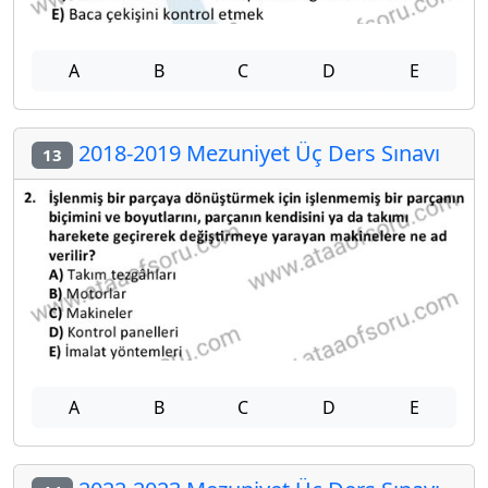
A
B
C
D
E
2018-2019 Mezuniyet Üç Ders Sınavı
13
A
B
C
D
E