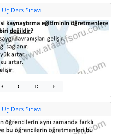
Üç Ders Sınavı
B
C
D
E
Üç Ders Sınavı