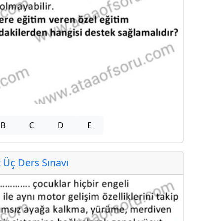
B
C
D
E
Üç Ders Sınavı