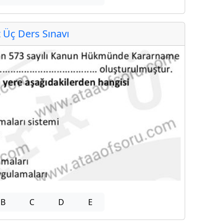
Üç Ders Sınavı
B
C
D
E