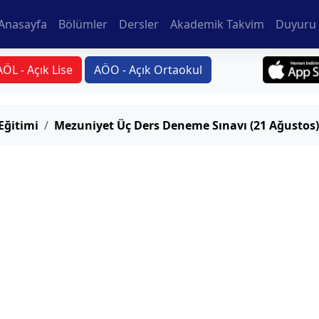
Anasayfa
Bölümler
Dersler
Akademik Takvim
Duyuru 
AÖL - Açık Lise
AÖO - Açık Ortaokul
Eğitimi
Mezuniyet Üç Ders Deneme Sınavı (21 Ağustos)