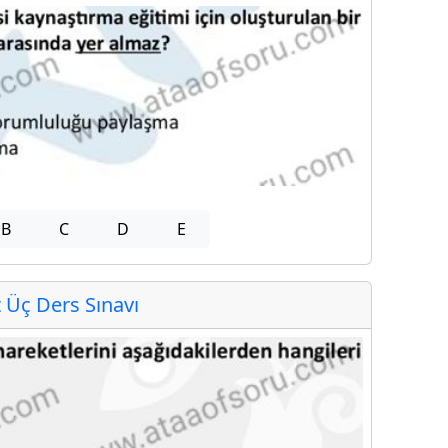
B
C
D
E
Üç Ders Sınavı