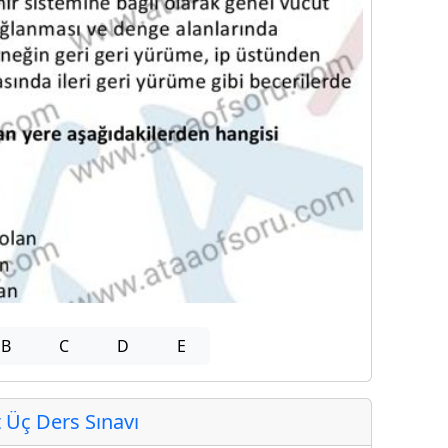
B
C
D
E
Üç Ders Sınavı