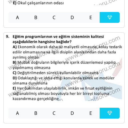
A
B
C
D
E
A
B
C
D
E