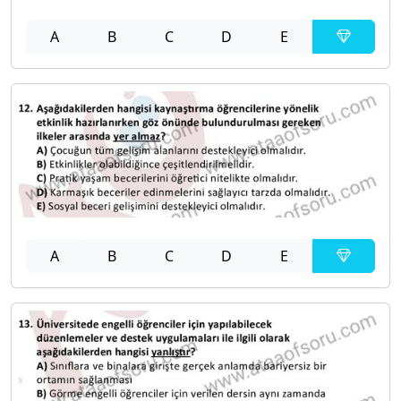
A
B
C
D
E
A
B
C
D
E