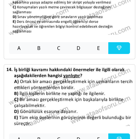
A
B
C
D
E