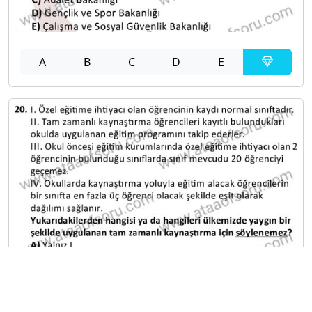
A
B
C
D
E