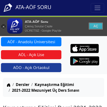
ATA-AÖF SORU
ATA-AÖF Soru
AÇ
Çıkmış Sorular Cepte
ÜCRETSİZ - Google Play'de
AÖF - Anadolu Üniversitesi
AÖL - Açık Lise
AÖO - Açık Ortaokul
Anasayfa
Dersler
Kaynaştırma Eğitimi
2021-2022 Mezuniyet Üç Ders Sınavı