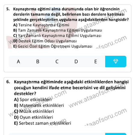
A
B
C
D
E