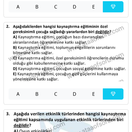
A
B
C
D
E
A
B
C
D
E