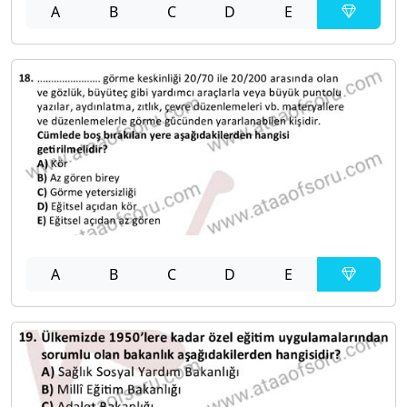
A
B
C
D
E
A
B
C
D
E