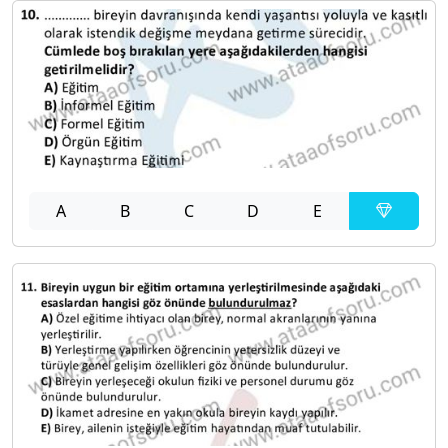
A
B
C
D
E