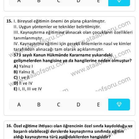
A
B
C
D
E
A
B
C
D
E