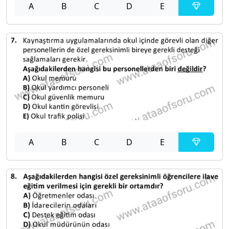
A
B
C
D
E
A
B
C
D
E