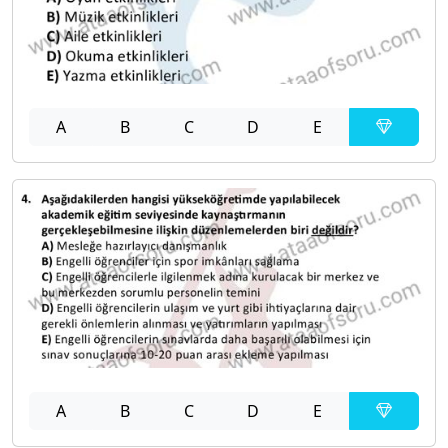
A
B
C
D
E
A
B
C
D
E