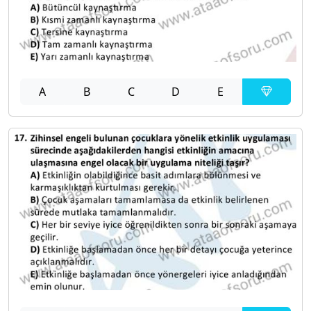
A
B
C
D
E