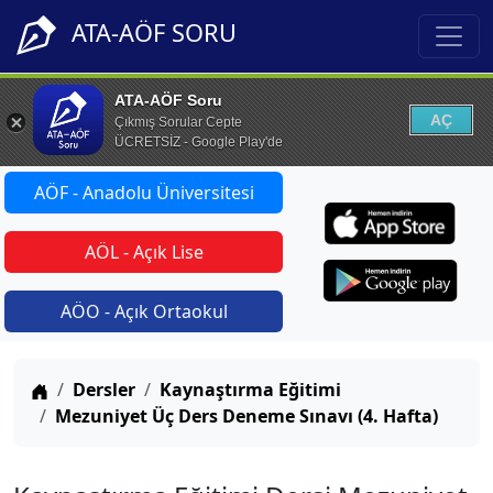
ATA-AÖF SORU
ATA-AÖF Soru
AÇ
Çıkmış Sorular Cepte
ÜCRETSİZ - Google Play'de
AÖF - Anadolu Üniversitesi
AÖL - Açık Lise
AÖO - Açık Ortaokul
Anasayfa
Dersler
Kaynaştırma Eğitimi
Mezuniyet Üç Ders Deneme Sınavı (4. Hafta)