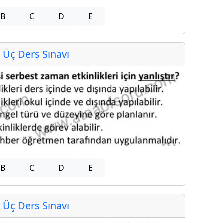
B
C
D
E
Üç Ders Sınavı
B
C
D
E
Üç Ders Sınavı