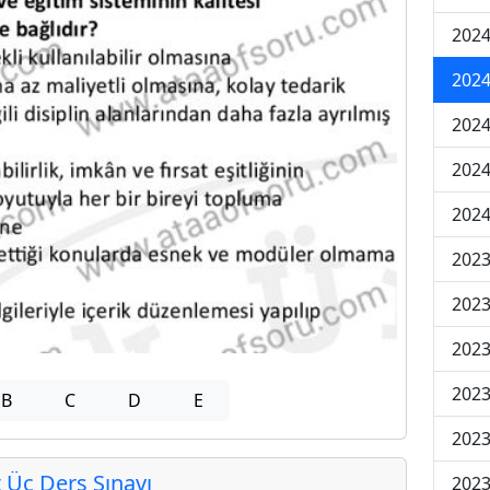
2024
2024
2024
202
202
2023
2023
2023
2023
B
C
D
E
2023
Üç Ders Sınavı
2023