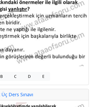
B
C
D
E
Üç Ders Sınavı