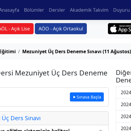
Anasayfa
Bölümler
Dersler
Akademik Takvim
Duyuru 
AÖL - Açık Lise
AÖO - Açık Ortaokul
Eğitimi
Mezuniyet Üç Ders Deneme Sınavı (11 Ağustos)
 Dersi Mezuniyet Üç Ders Deneme
Diğe
Dene
2024
Sınava Başla
2024
2024
Üç Ders Sınavı
2024