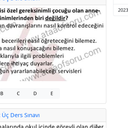
2023
B
C
D
E
Üç Ders Sınavı