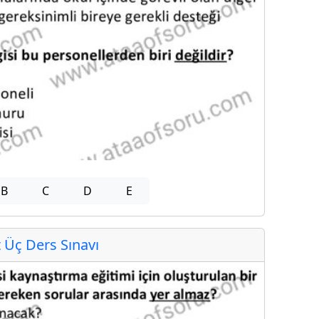
B
C
D
E
Üç Ders Sınavı