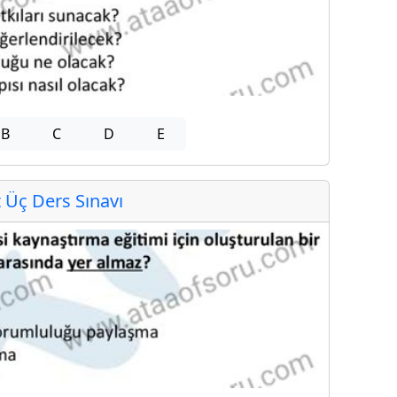
B
C
D
E
Üç Ders Sınavı