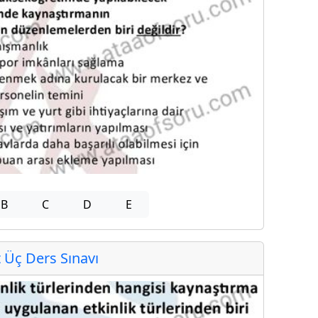
B
C
D
E
Üç Ders Sınavı