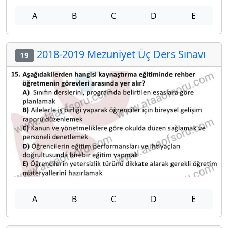
A
B
C
D
E
2018-2019 Mezuniyet Üç Ders Sınavı
19
A
B
C
D
E