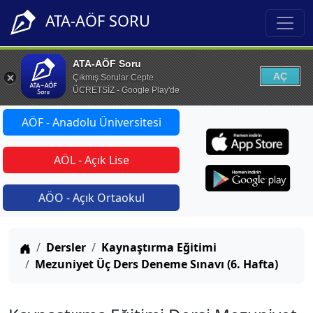
ATA-AÖF SORU
ATA-AÖF Soru
AÇ
Çıkmış Sorular Cepte
ÜCRETSİZ - Google Play'de
AÖF - Anadolu Üniversitesi
AÖL - Açık Lise
AÖO - Açık Ortaokul
Anasayfa
Dersler
Kaynaştırma Eğitimi
Mezuniyet Üç Ders Deneme Sınavı (6. Hafta)