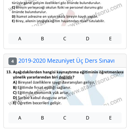
A
B
C
D
E
2019-2020 Mezuniyet Üç Ders Sınavı
4
A
B
C
D
E