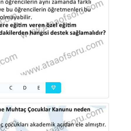
C
D
E