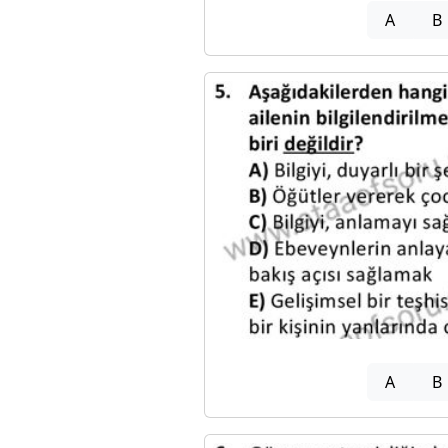
A
B
A
B