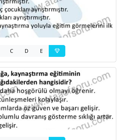
C
D
E