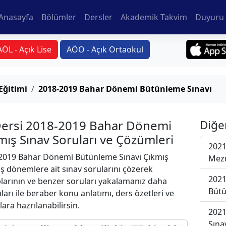
Anasayfa
Bölümler
Dersler
Akademik Takvim
Duyuru 
AÖL - Açık Lise
AÖO - Açık Ortaokul
Eğitimi
2018-2019 Bahar Dönemi Bütünleme Sınavı
Dersi 2018-2019 Bahar Dönemi
Diğe
ış Sınav Soruları ve Çözümleri
2021
2019 Bahar Dönemi Bütünleme Sınavı Çıkmış
Mezu
iş dönemlere ait sınav sorularını çözerek
2021
plarının ve benzer soruları yakalamanız daha
Bütü
uları ile beraber konu anlatımı, ders özetleri ve
lara hazrılanabilirsin.
2021
Sına