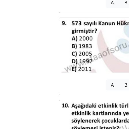
A
B
A
B