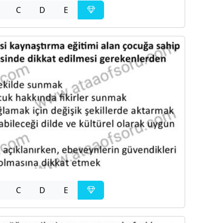
C
D
E
C
D
E