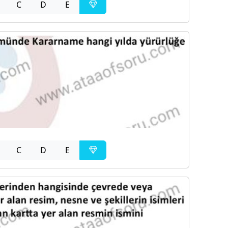
C
D
E
C
D
E