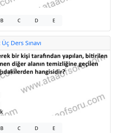
B
C
D
E
Üç Ders Sınavı
B
C
D
E