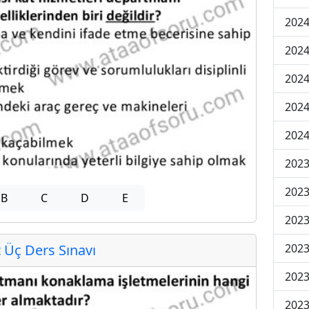
2024
2024
2024
202
202
2023
2023
B
C
D
E
2023
Üç Ders Sınavı
2023
2023
2023