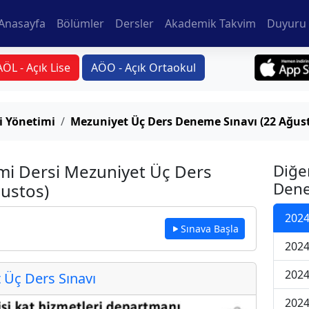
Anasayfa
Bölümler
Dersler
Akademik Takvim
Duyuru 
AÖL - Açık Lise
AÖO - Açık Ortaokul
i Yönetimi
Mezuniyet Üç Ders Deneme Sınavı (22 Ağus
imi Dersi Mezuniyet Üç Ders
Diğe
Dene
ustos)
2024
Sınava Başla
2024
2024
Üç Ders Sınavı
2024