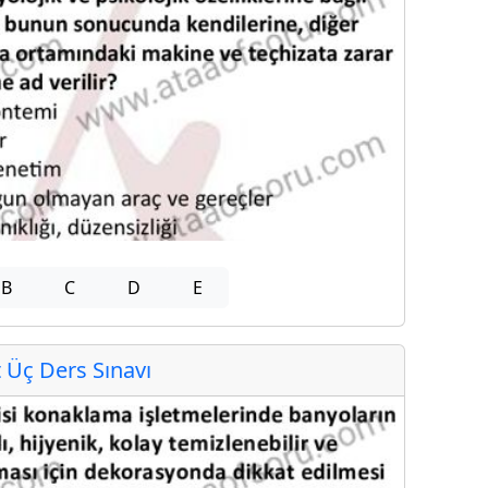
B
C
D
E
Üç Ders Sınavı