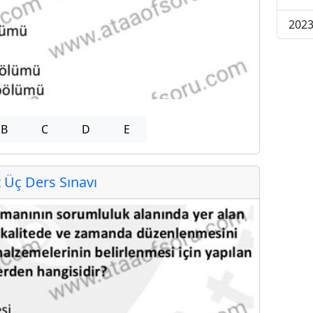
2023
B
C
D
E
Üç Ders Sınavı