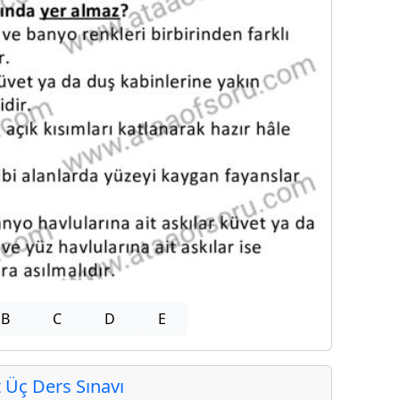
B
C
D
E
Üç Ders Sınavı