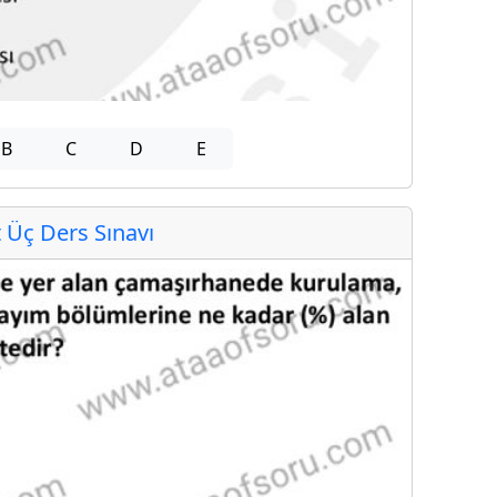
B
C
D
E
Üç Ders Sınavı