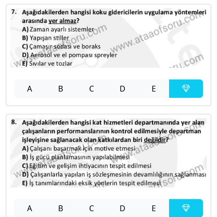
A
B
C
D
E
A
B
C
D
E