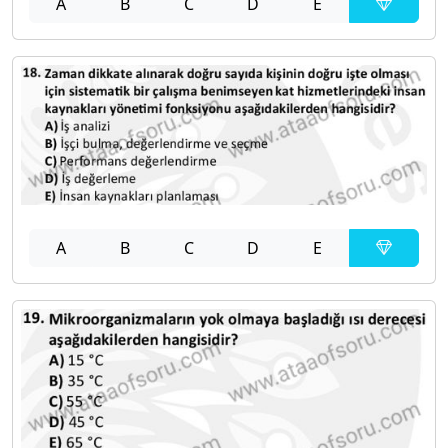
A
B
C
D
E
A
B
C
D
E