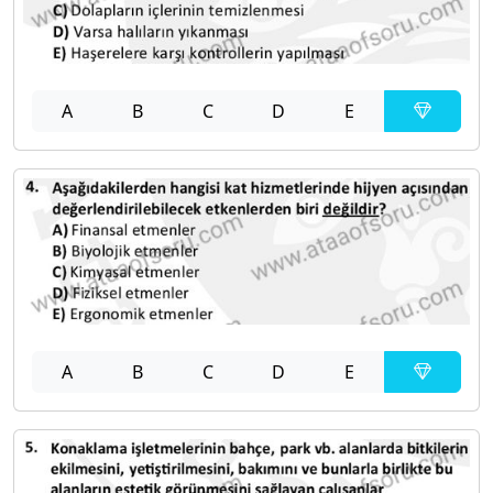
A
B
C
D
E
A
B
C
D
E