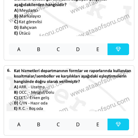
A
B
C
D
E
A
B
C
D
E