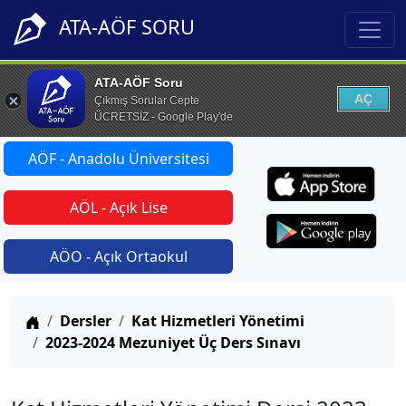
ATA-AÖF SORU
ATA-AÖF Soru
AÇ
Çıkmış Sorular Cepte
ÜCRETSİZ - Google Play'de
AÖF - Anadolu Üniversitesi
AÖL - Açık Lise
AÖO - Açık Ortaokul
Anasayfa
Dersler
Kat Hizmetleri Yönetimi
2023-2024 Mezuniyet Üç Ders Sınavı