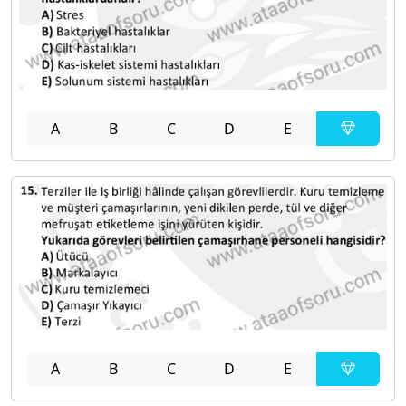
A
B
C
D
E
A
B
C
D
E