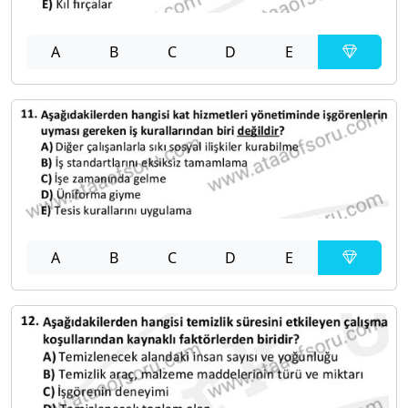
A
B
C
D
E
A
B
C
D
E