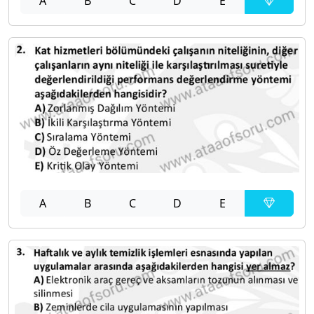
A
B
C
D
E
A
B
C
D
E