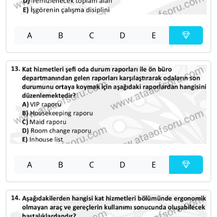
A
B
C
D
E
A
B
C
D
E