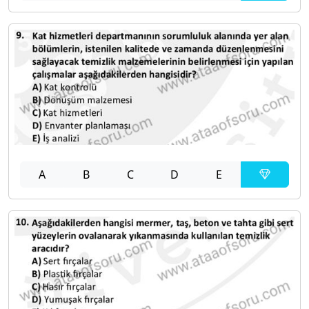
A
B
C
D
E