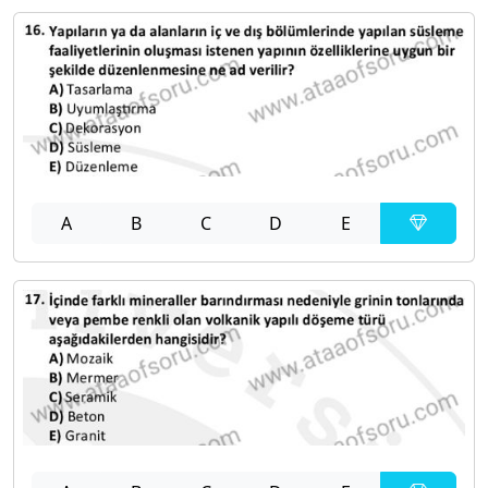
A
B
C
D
E