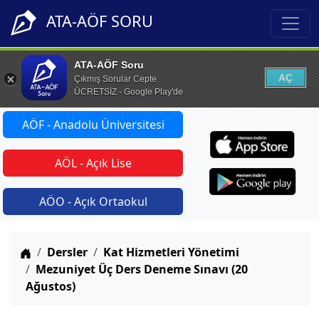
ATA-AÖF SORU
ATA-AÖF Soru
AÇ
Çıkmış Sorular Cepte
ÜCRETSİZ - Google Play'de
AÖF - Anadolu Üniversitesi
AÖL - Açık Lise
AÖO - Açık Ortaokul
Anasayfa
Dersler
Kat Hizmetleri Yönetimi
Mezuniyet Üç Ders Deneme Sınavı (20
Ağustos)