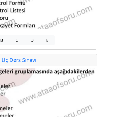
B
C
D
E
Üç Ders Sınavı