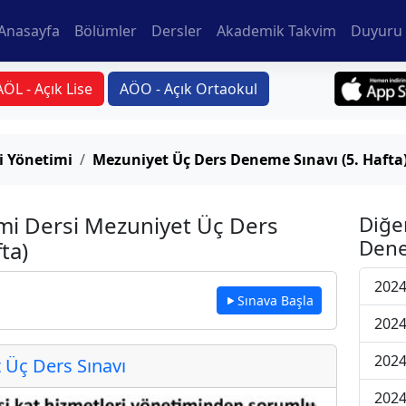
Anasayfa
Bölümler
Dersler
Akademik Takvim
Duyuru 
AÖL - Açık Lise
AÖO - Açık Ortaokul
i Yönetimi
Mezuniyet Üç Ders Deneme Sınavı (5. Hafta
imi Dersi Mezuniyet Üç Ders
Diğe
Dene
ta)
2024
Sınava Başla
2024
2024
Üç Ders Sınavı
2024