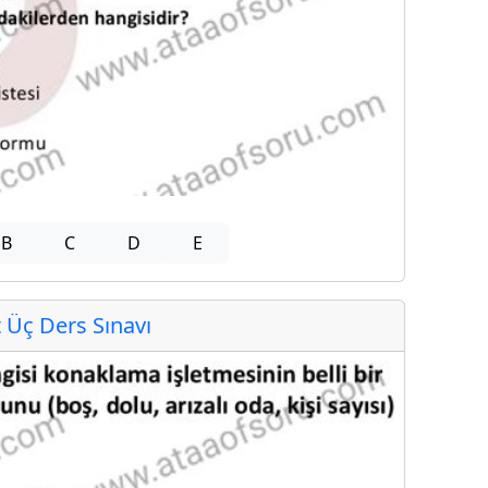
B
C
D
E
Üç Ders Sınavı