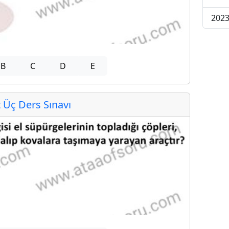
2023
B
C
D
E
Üç Ders Sınavı