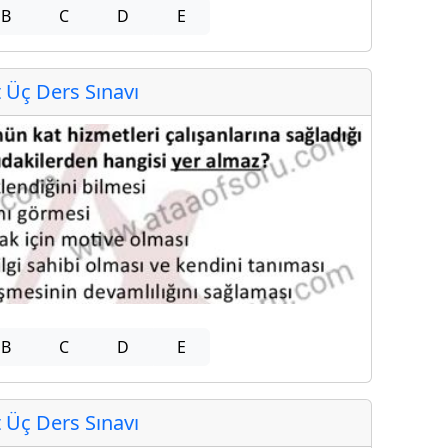
B
C
D
E
Üç Ders Sınavı
B
C
D
E
Üç Ders Sınavı