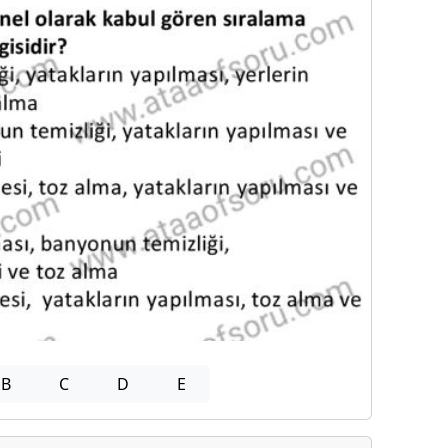
B
C
D
E