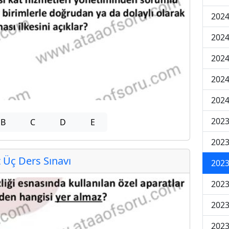
2024
2024
2024
202
202
2023
B
C
D
E
2023
Üç Ders Sınavı
2023
2023
2023
2023