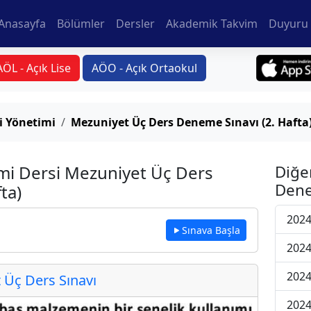
Anasayfa
Bölümler
Dersler
Akademik Takvim
Duyuru 
AÖL - Açık Lise
AÖO - Açık Ortaokul
i Yönetimi
Mezuniyet Üç Ders Deneme Sınavı (2. Hafta
imi Dersi Mezuniyet Üç Ders
Diğe
Dene
ta)
2024
Sınava Başla
2024
2024
Üç Ders Sınavı
2024