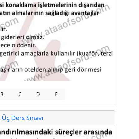
B
C
D
E
Üç Ders Sınavı