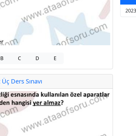
2023
B
C
D
E
Üç Ders Sınavı