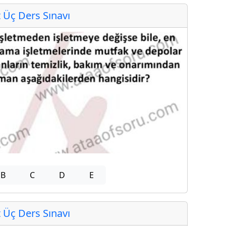
Üç Ders Sınavı
B
C
D
E
Üç Ders Sınavı