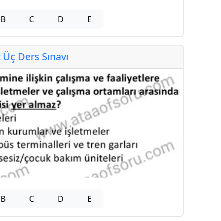
B
C
D
E
Üç Ders Sınavı
B
C
D
E