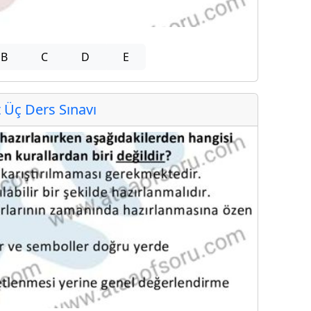
B
C
D
E
Üç Ders Sınavı