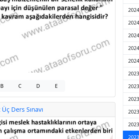
2024
2024
2024
202
202
2023
B
C
D
E
2023
2023
Üç Ders Sınavı
2023
2023
2023