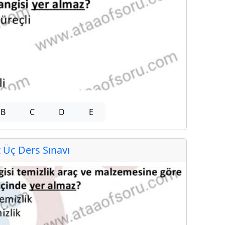
B
C
D
E
Üç Ders Sınavı