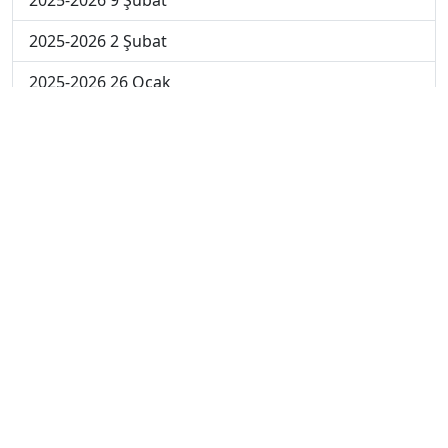
2025-2026 2 Şubat
2025-2026 26 Ocak
2024-2025 14 Şubat
2024-2025 13 Şubat
2024-2025 12 Şubat
2024-2025 11 Şubat
2024-2025 10 Şubat
2024-2025 4. Hafta
2024-2025 3. Hafta
2024-2025 2. Hafta