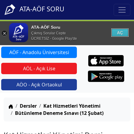
ATA-AÖF SORU
ATA-AÖF Soru
AÇ
Çıkmış Sorular Cepte
ÜCRETSİZ - Google Play'de
AÖF - Anadolu Üniversitesi
AÖL - Açık Lise
AÖO - Açık Ortaokul
Anasayfa
Dersler
Kat Hizmetleri Yönetimi
Bütünleme Deneme Sınavı (12 Şubat)