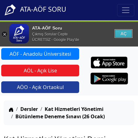
ATA-AÖF SORU
ATA-AÖF Soru
AÇ
Çıkmış Sorular Cepte
ÜCRETSİZ - Google Play'de
AÖF - Anadolu Üniversitesi
AÖL - Açık Lise
AÖO - Açık Ortaokul
Anasayfa
Dersler
Kat Hizmetleri Yönetimi
Bütünleme Deneme Sınavı (26 Ocak)