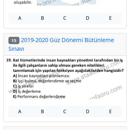
A
B
C
D
E
2019-2020 Güz Dönemi Bütünleme
15
Sınavı
A
B
C
D
E