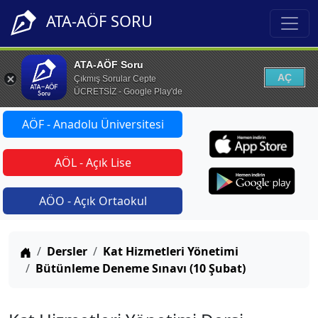
ATA-AÖF SORU
ATA-AÖF Soru
AÇ
Çıkmış Sorular Cepte
ÜCRETSİZ - Google Play'de
AÖF - Anadolu Üniversitesi
AÖL - Açık Lise
AÖO - Açık Ortaokul
Anasayfa
Dersler
Kat Hizmetleri Yönetimi
Bütünleme Deneme Sınavı (10 Şubat)