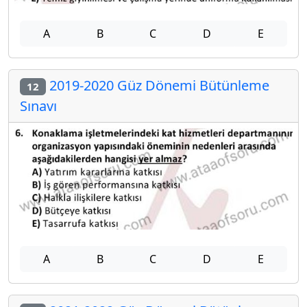
A
B
C
D
E
2019-2020 Güz Dönemi Bütünleme
12
Sınavı
A
B
C
D
E