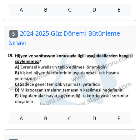
A
B
C
D
E
2024-2025 Güz Dönemi Bütünleme
5
Sınavı
A
B
C
D
E