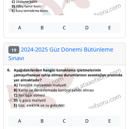
A
B
C
D
E
2024-2025 Güz Dönemi Bütünleme
19
Sınavı
A
B
C
D
E