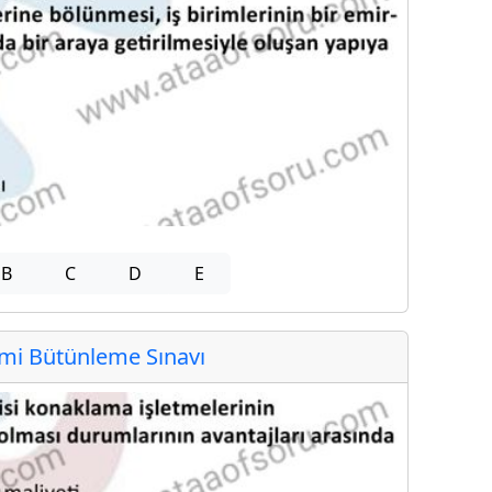
B
C
D
E
i Bütünleme Sınavı