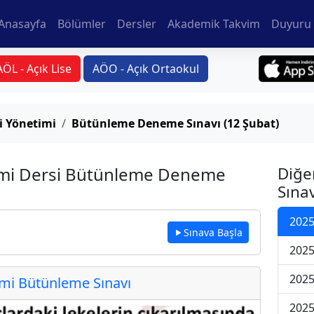
Anasayfa
Bölümler
Dersler
Akademik Takvim
Duyuru 
AÖL - Açık Lise
AÖO - Açık Ortaokul
i Yönetimi
Bütünleme Deneme Sınavı (12 Şubat)
timi Dersi Bütünleme Deneme
Diğe
Sınav
2025
Sınava Başla
2025
2025
i Bütünleme Sınavı
2025