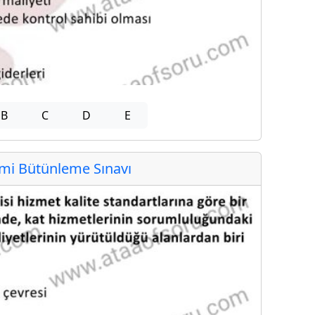
B
C
D
E
i Bütünleme Sınavı