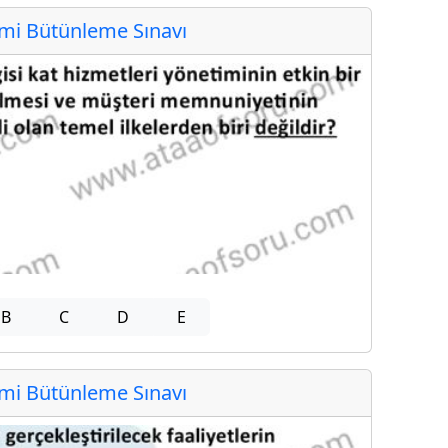
i Bütünleme Sınavı
B
C
D
E
i Bütünleme Sınavı