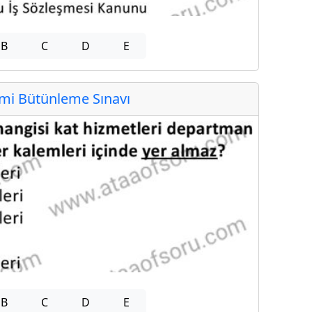
B
C
D
E
i Bütünleme Sınavı
B
C
D
E