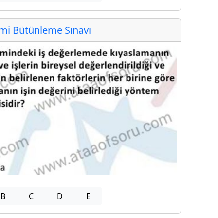
i Bütünleme Sınavı
B
C
D
E