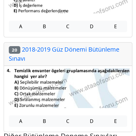
A
B
C
D
E
2018-2019 Güz Dönemi Bütünleme
20
Sınavı
A
B
C
D
E
Diğer Bütünleme Deneme Sınavları