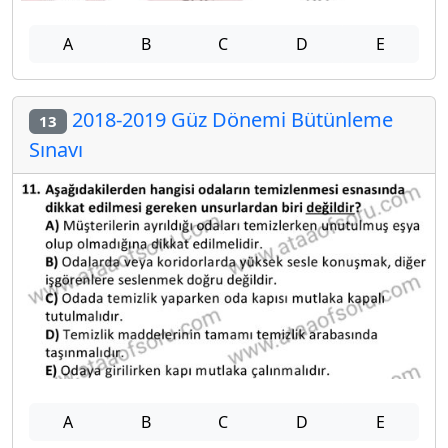
A
B
C
D
E
2018-2019 Güz Dönemi Bütünleme
13
Sınavı
A
B
C
D
E