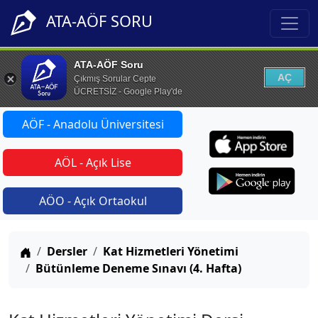
ATA-AÖF SORU
ATA-AÖF Soru
AÇ
Çıkmış Sorular Cepte
ÜCRETSİZ - Google Play'de
AÖF - Anadolu Üniversitesi
AÖL - Açık Lise
AÖO - Açık Ortaokul
Anasayfa
Dersler
Kat Hizmetleri Yönetimi
Bütünleme Deneme Sınavı (4. Hafta)