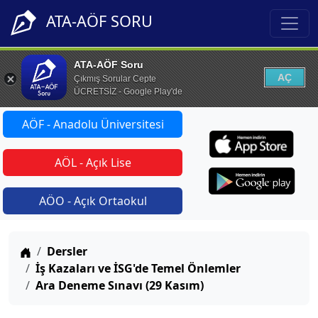
ATA-AÖF SORU
ATA-AÖF Soru
AÇ
Çıkmış Sorular Cepte
ÜCRETSİZ - Google Play'de
AÖF - Anadolu Üniversitesi
AÖL - Açık Lise
AÖO - Açık Ortaokul
Anasayfa
Dersler
İş Kazaları ve İSG'de Temel Önlemler
Ara Deneme Sınavı (29 Kasım)