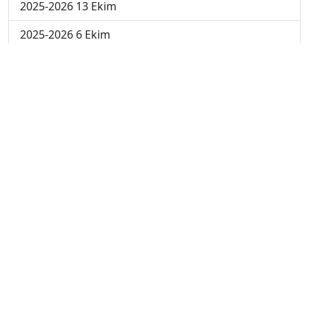
2025-2026 13 Ekim
2025-2026 6 Ekim
2024-2025 29 Kasım
2024-2025 28 Kasım
2024-2025 27 Kasım
2024-2025 26 Kasım
2024-2025 25 Kasım
2024-2025 5. Hafta
2024-2025 4. Hafta
2024-2025 3. Hafta
2024-2025 2. Hafta