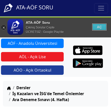
ATA-AÖF SORU
ATA-AÖF Soru
AÇ
Çıkmış Sorular Cepte
ÜCRETSİZ - Google Play'de
AÖF - Anadolu Üniversitesi
AÖL - Açık Lise
AÖO - Açık Ortaokul
Anasayfa
Dersler
İş Kazaları ve İSG'de Temel Önlemler
Ara Deneme Sınavı (4. Hafta)