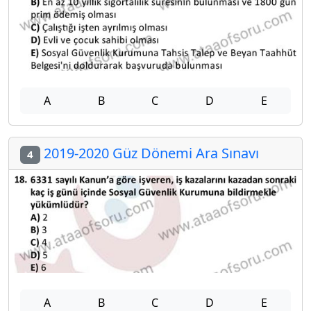
A
B
C
D
E
2019-2020 Güz Dönemi Ara Sınavı
4
A
B
C
D
E