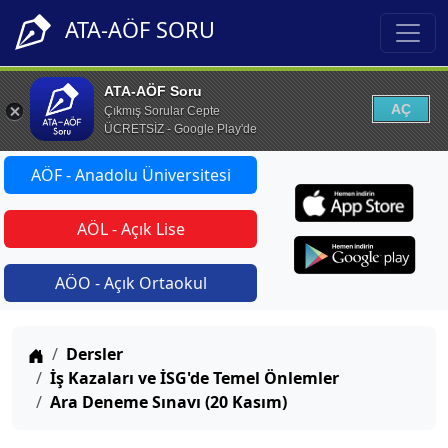
ATA-AÖF SORU
ATA-AÖF Soru
AÇ
Çıkmış Sorular Cepte
ÜCRETSİZ - Google Play'de
AÖF - Anadolu Üniversitesi
AÖL - Açık Lise
AÖO - Açık Ortaokul
Anasayfa
Dersler
İş Kazaları ve İSG'de Temel Önlemler
Ara Deneme Sınavı (20 Kasım)