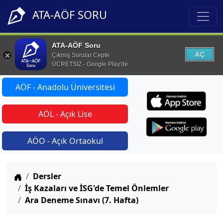
ATA-AÖF SORU
ATA-AÖF Soru
AÇ
Çıkmış Sorular Cepte
ÜCRETSİZ - Google Play'de
AÖF - Anadolu Üniversitesi
AÖL - Açık Lise
AÖO - Açık Ortaokul
Anasayfa
Dersler
İş Kazaları ve İSG'de Temel Önlemler
Ara Deneme Sınavı (7. Hafta)