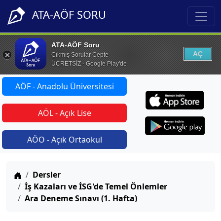
ATA-AÖF SORU
ATA-AÖF Soru
AÇ
Çıkmış Sorular Cepte
ÜCRETSİZ - Google Play'de
AÖF - Anadolu Üniversitesi
AÖL - Açık Lise
AÖO - Açık Ortaokul
Anasayfa
Dersler
İş Kazaları ve İSG'de Temel Önlemler
Ara Deneme Sınavı (1. Hafta)