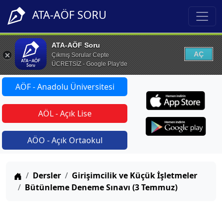
ATA-AÖF SORU
ATA-AÖF Soru
AÇ
Çıkmış Sorular Cepte
ÜCRETSİZ - Google Play'de
AÖF - Anadolu Üniversitesi
AÖL - Açık Lise
AÖO - Açık Ortaokul
Anasayfa
Dersler
Girişimcilik ve Küçük İşletmeler
Bütünleme Deneme Sınavı (3 Temmuz)