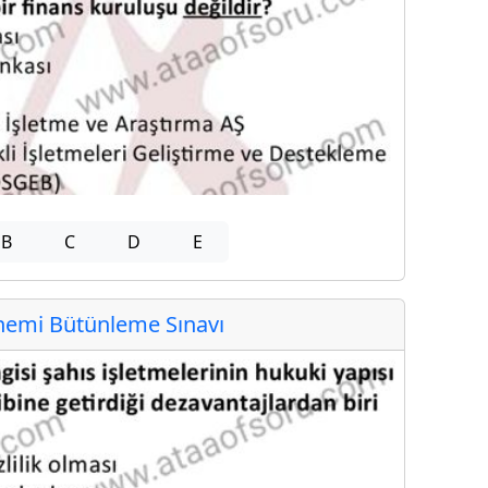
B
C
D
E
emi Bütünleme Sınavı