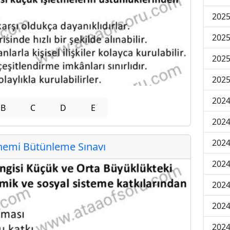
202
202
202
2025
202
B
C
D
E
202
202
emi Bütünleme Sınavı
202
2024
2024
2024