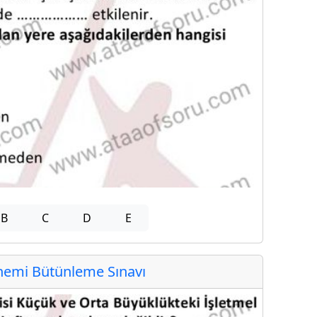
B
C
D
E
emi Bütünleme Sınavı