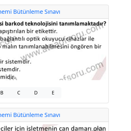
emi Bütünleme Sınavı
B
C
D
E
emi Bütünleme Sınavı