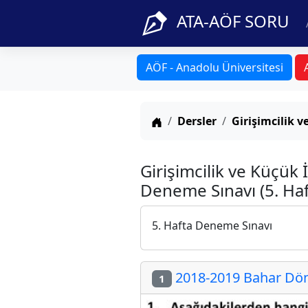
ATA-AÖF SORU
AÖF - Anadolu Üniversitesi
Anasayfa
Dersler
Girişimcilik v
Girişimcilik ve Küçük
Deneme Sınavı (5. Haf
5. Hafta Deneme Sınavı
2018-2019 Bahar Dön
1