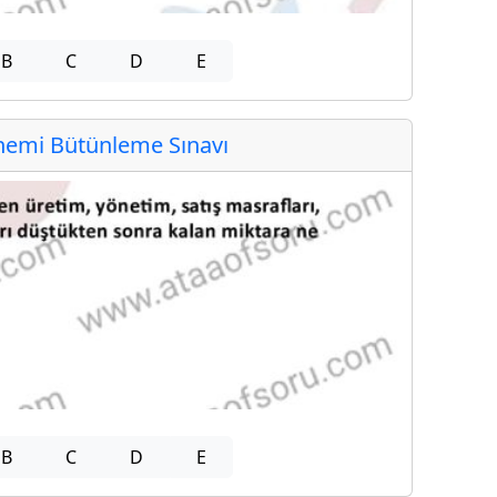
B
C
D
E
emi Bütünleme Sınavı
B
C
D
E