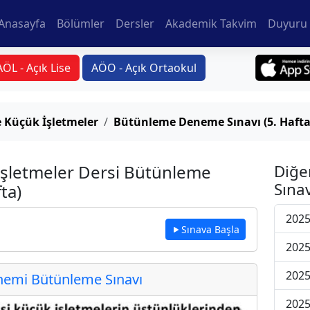
Anasayfa
Bölümler
Dersler
Akademik Takvim
Duyuru 
AÖL - Açık Lise
AÖO - Açık Ortaokul
e Küçük İşletmeler
Bütünleme Deneme Sınavı (5. Hafta
 İşletmeler Dersi Bütünleme
Diğe
Sınav
ta)
202
Sınava Başla
202
202
emi Bütünleme Sınavı
202