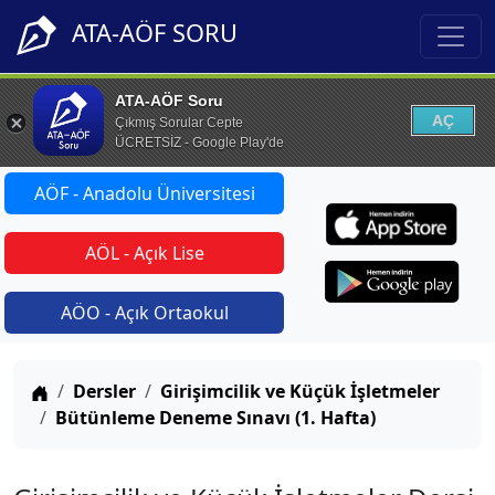
ATA-AÖF SORU
ATA-AÖF Soru
AÇ
Çıkmış Sorular Cepte
ÜCRETSİZ - Google Play'de
AÖF - Anadolu Üniversitesi
AÖL - Açık Lise
AÖO - Açık Ortaokul
Anasayfa
Dersler
Girişimcilik ve Küçük İşletmeler
Bütünleme Deneme Sınavı (1. Hafta)