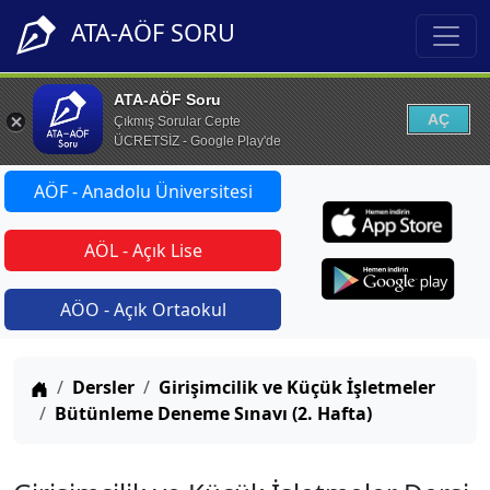
ATA-AÖF SORU
ATA-AÖF Soru
AÇ
Çıkmış Sorular Cepte
ÜCRETSİZ - Google Play'de
AÖF - Anadolu Üniversitesi
AÖL - Açık Lise
AÖO - Açık Ortaokul
Anasayfa
Dersler
Girişimcilik ve Küçük İşletmeler
Bütünleme Deneme Sınavı (2. Hafta)