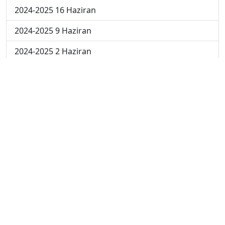
2024-2025 16 Haziran
2024-2025 9 Haziran
2024-2025 2 Haziran
2023-2024 5. Hafta
2023-2024 4. Hafta
2023-2024 3. Hafta
2023-2024 2. Hafta
2023-2024 1. Hafta
© 2023 - ATAAOFSORU.COM.