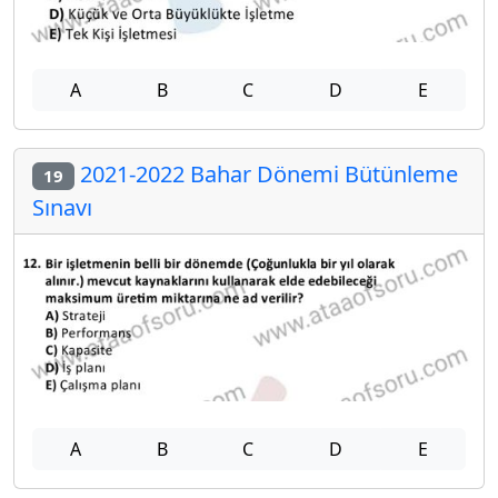
A
B
C
D
E
2021-2022 Bahar Dönemi Bütünleme
19
Sınavı
A
B
C
D
E