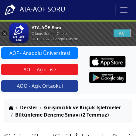
ATA-AÖF SORU
ATA-AÖF Soru
AÇ
Çıkmış Sorular Cepte
ÜCRETSİZ - Google Play'de
AÖF - Anadolu Üniversitesi
AÖL - Açık Lise
AÖO - Açık Ortaokul
Anasayfa
Dersler
Girişimcilik ve Küçük İşletmeler
Bütünleme Deneme Sınavı (2 Temmuz)