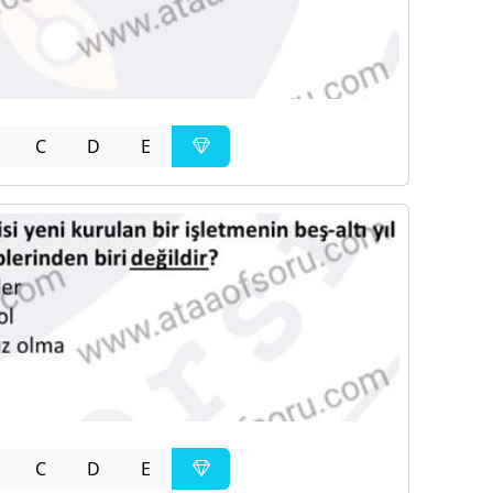
C
D
E
C
D
E