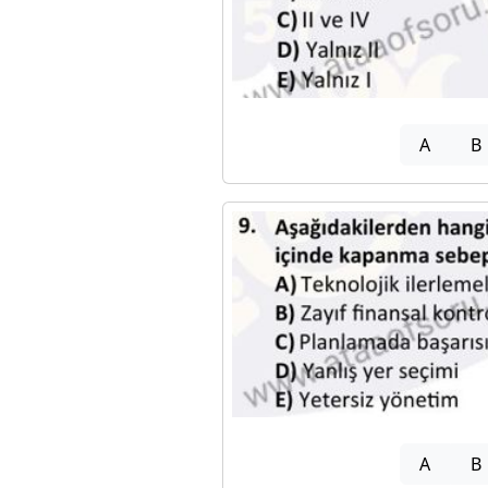
A
B
A
B