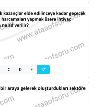
C
D
E