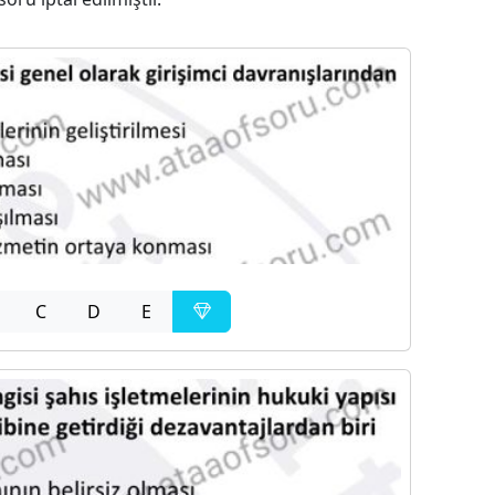
C
D
E