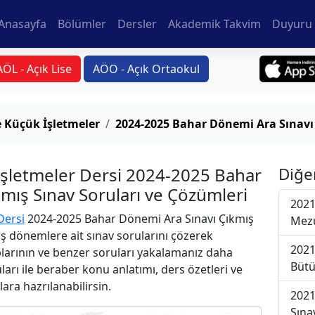
Anasayfa
Bölümler
Dersler
Akademik Takvim
Duyuru 
AÖL - Açık Lise
AÖO - Açık Ortaokul
e Küçük İşletmeler
2024-2025 Bahar Dönemi Ara Sınavı
 İşletmeler Dersi 2024-2025 Bahar
Diğe
mış Sınav Soruları ve Çözümleri
2021
Dersi
2024-2025 Bahar Dönemi Ara Sınavı Çıkmış
Mezu
iş dönemlere ait sınav sorularını çözerek
2021
plarının ve benzer soruları yakalamanız daha
Bütü
uları ile beraber konu anlatımı, ders özetleri ve
lara hazrılanabilirsin.
2021
Sına