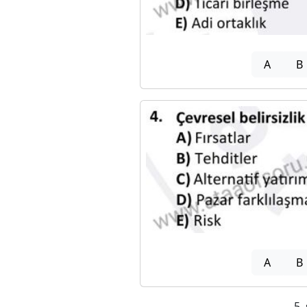
A
B
A
B
5.