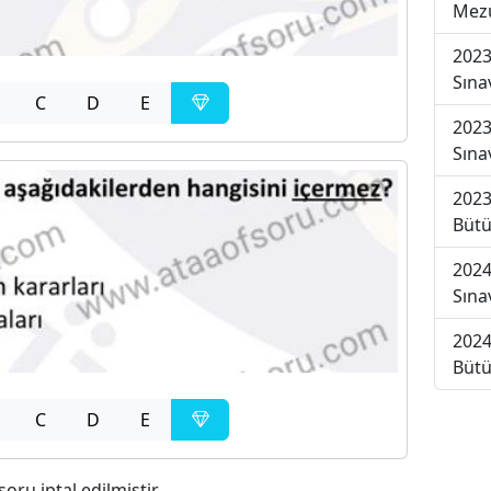
Mezu
2023
Sına
C
D
E
2023
Sına
2023
Bütü
2024
Sına
2024
Bütü
C
D
E
 soru iptal edilmiştir.