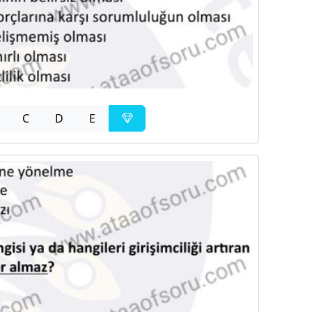
C
D
E