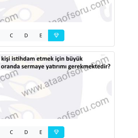
C
D
E
C
D
E