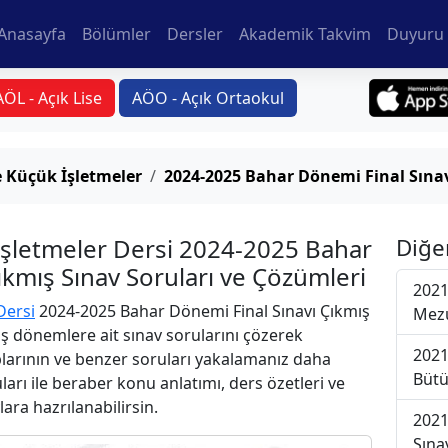
Anasayfa
Bölümler
Dersler
Akademik Takvim
Duyuru 
AÖL - Açık Lise
AÖO - Açık Ortaokul
e Küçük İşletmeler
2024-2025 Bahar Dönemi Final Sına
 İşletmeler Dersi 2024-2025 Bahar
Diğe
ıkmış Sınav Soruları ve Çözümleri
2021
Dersi
2024-2025 Bahar Dönemi Final Sınavı Çıkmış
Mezu
iş dönemlere ait sınav sorularını çözerek
2021
plarının ve benzer soruları yakalamanız daha
Bütü
uları ile beraber konu anlatımı, ders özetleri ve
lara hazrılanabilirsin.
2021
Sına