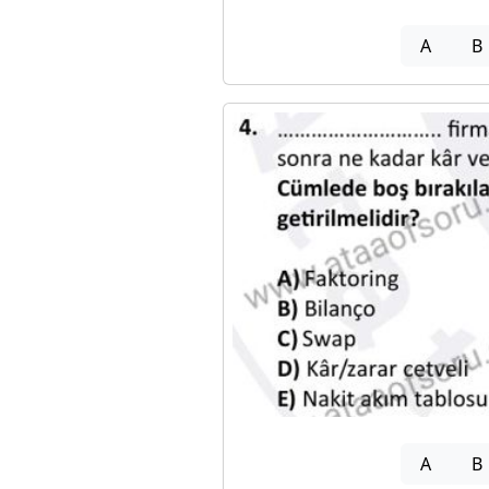
A
B
A
B