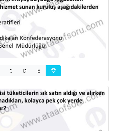
C
D
E