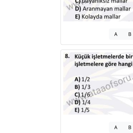
A
B
A
B