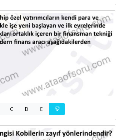
C
D
E