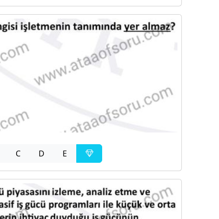
C
D
E