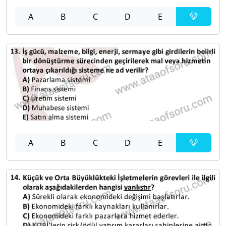
A
B
C
D
E
A
B
C
D
E