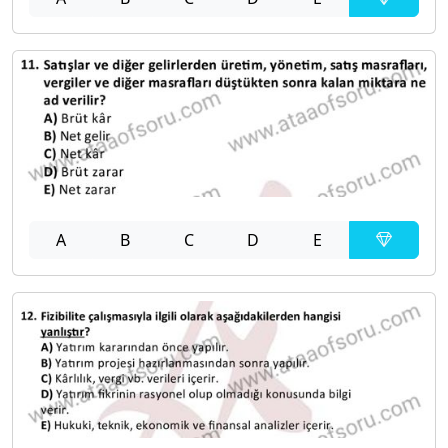
A
B
C
D
E