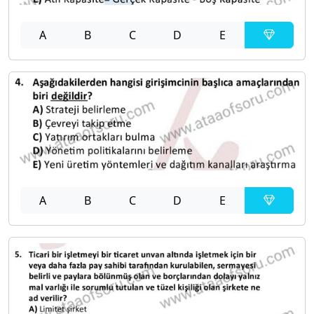
A
B
C
D
E
A
B
C
D
E