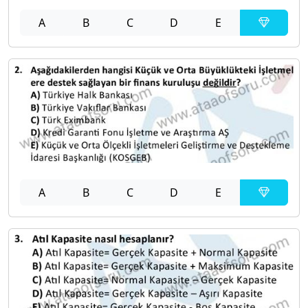
A
B
C
D
E
A
B
C
D
E