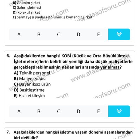
A
B
C
D
E
A
B
C
D
E