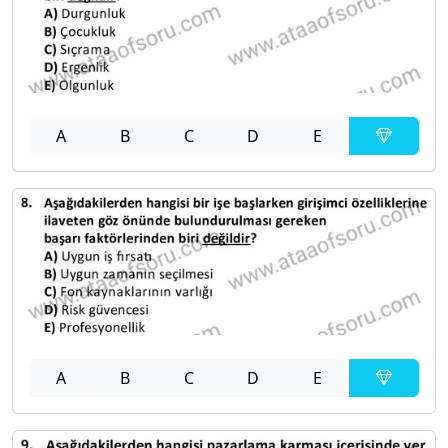
A
B
C
D
E
A
B
C
D
E