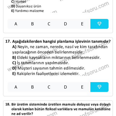
A
B
C
D
E
A
B
C
D
E