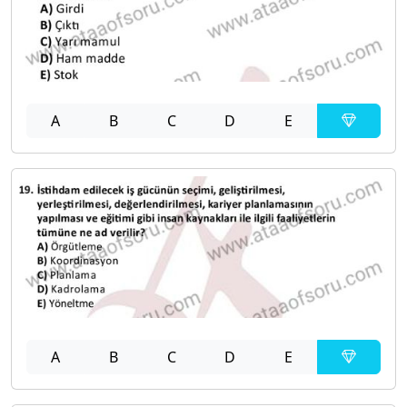
A
B
C
D
E
A
B
C
D
E