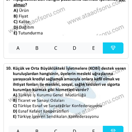
A
B
C
D
E
A
B
C
D
E