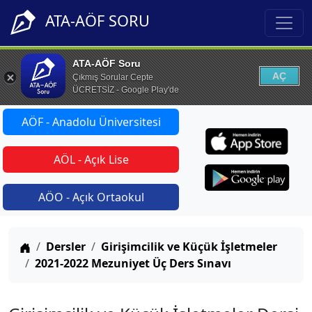
ATA-AÖF SORU
ATA-AÖF Soru
AÇ
Çıkmış Sorular Cepte
ÜCRETSİZ - Google Play'de
AÖF - Anadolu Üniversitesi
AÖL - Açık Lise
AÖO - Açık Ortaokul
Anasayfa
Dersler
Girişimcilik ve Küçük İşletmeler
2021-2022 Mezuniyet Üç Ders Sınavı