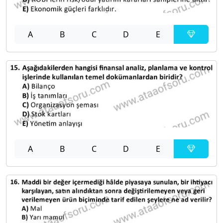
A
B
C
D
E
A
B
C
D
E