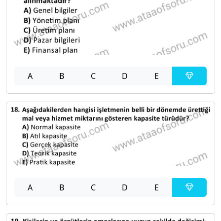
A
B
C
D
E
A
B
C
D
E