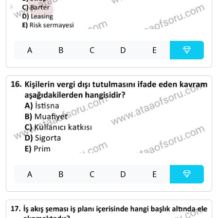
A
B
C
D
E
A
B
C
D
E