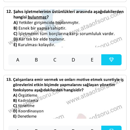
A
B
C
D
E