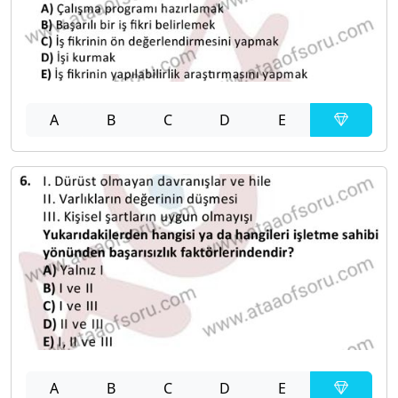
A
B
C
D
E
A
B
C
D
E