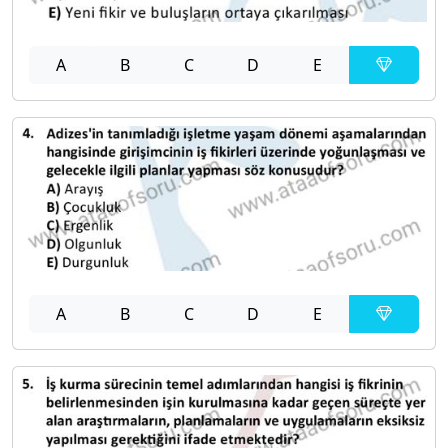
A
B
C
D
E
A
B
C
D
E