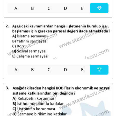
A
B
C
D
E
A
B
C
D
E