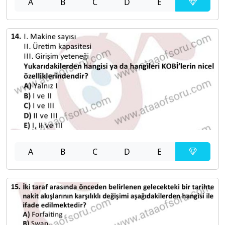
A
B
C
D
E
A
B
C
D
E