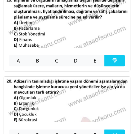
A
B
C
D
E