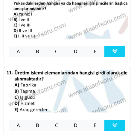
A
B
C
D
E
A
B
C
D
E