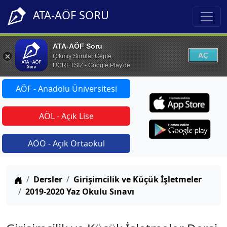
ATA-AÖF SORU
ATA-AÖF Soru
AÇ
Çıkmış Sorular Cepte
ÜCRETSİZ - Google Play'de
AÖF - Anadolu Üniversitesi
AÖL - Açık Lise
AÖO - Açık Ortaokul
Anasayfa
Dersler
Girişimcilik ve Küçük İşletmeler
2019-2020 Yaz Okulu Sınavı