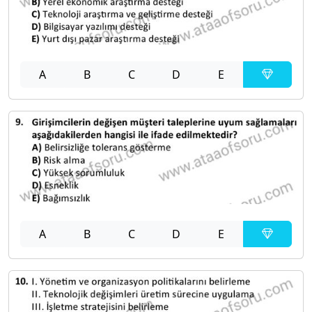
A
B
C
D
E
A
B
C
D
E