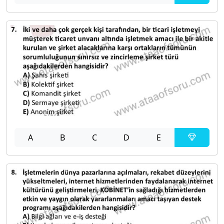
A
B
C
D
E