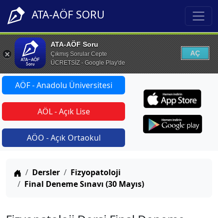
ATA-AÖF SORU
ATA-AÖF Soru
AÇ
Çıkmış Sorular Cepte
ÜCRETSİZ - Google Play'de
AÖF - Anadolu Üniversitesi
AÖL - Açık Lise
AÖO - Açık Ortaokul
Anasayfa
Dersler
Fizyopatoloji
Final Deneme Sınavı (30 Mayıs)