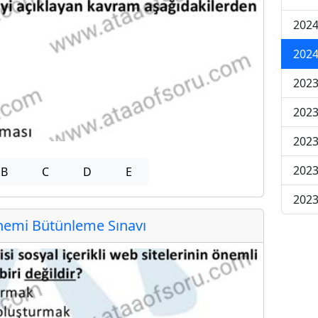
2024
2024
2023
2023
2023
2023
B
C
D
E
2023
emi Bütünleme Sınavı