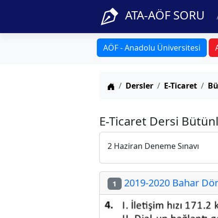
ATA-AÖF SORU
AÖF - Anadolu Üniversitesi
Anasayfa
Dersler
E-Ticaret
Bü
E-Ticaret Dersi Bütü
2 Haziran Deneme Sınavı
2019-2020 Bahar Dön
1