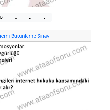
B
C
D
E
emi Bütünleme Sınavı