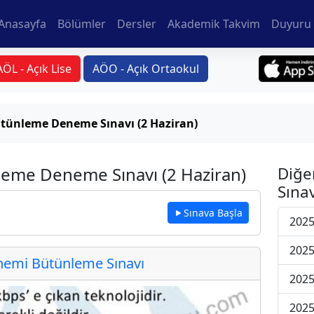
Anasayfa
Bölümler
Dersler
Akademik Takvim
Duyuru 
AÖL - Açık Lise
AÖO - Açık Ortaokul
tünleme Deneme Sınavı (2 Haziran)
nleme Deneme Sınavı (2 Haziran)
Diğe
Sınav
Sınava Başla
202
202
emi Bütünleme Sınavı
202
202