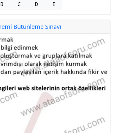
B
C
D
E
emi Bütünleme Sınavı