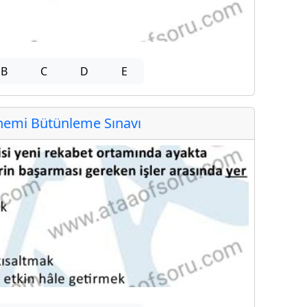
B
C
D
E
emi Bütünleme Sınavı