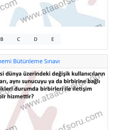
B
C
D
E
emi Bütünleme Sınavı