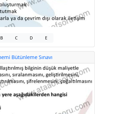
B
C
D
E
emi Bütünleme Sınavı