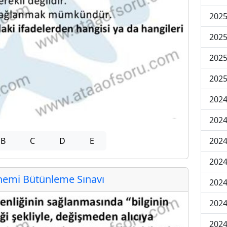
202
202
202
2025
202
202
202
B
C
D
E
202
emi Bütünleme Sınavı
2024
2024
2024