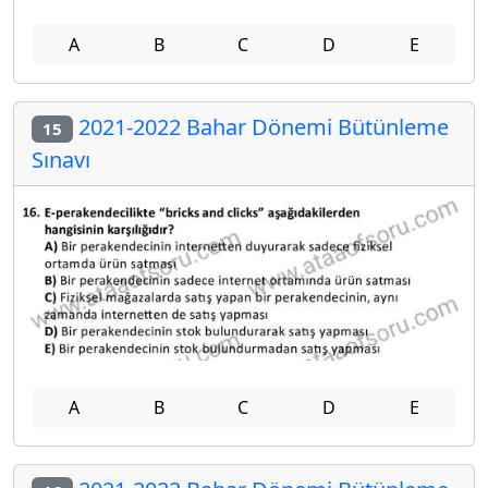
A
B
C
D
E
2021-2022 Bahar Dönemi Bütünleme
15
Sınavı
A
B
C
D
E