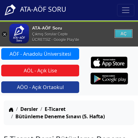
ATA-AÖF SORU
ATA-AÖF Soru
AÇ
Çıkmış Sorular Cepte
ÜCRETSİZ - Google Play'de
AÖF - Anadolu Üniversitesi
AÖL - Açık Lise
AÖO - Açık Ortaokul
Anasayfa
Dersler
E-Ticaret
Bütünleme Deneme Sınavı (5. Hafta)