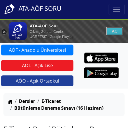
ATA-AÖF SORU
ATA-AÖF Soru
AÇ
Çıkmış Sorular Cepte
ÜCRETSİZ - Google Play'de
AÖF - Anadolu Üniversitesi
AÖL - Açık Lise
AÖO - Açık Ortaokul
Anasayfa
Dersler
E-Ticaret
Bütünleme Deneme Sınavı (16 Haziran)