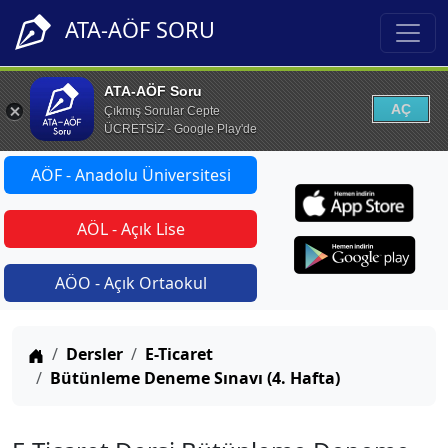
ATA-AÖF SORU
ATA-AÖF Soru
AÇ
Çıkmış Sorular Cepte
ÜCRETSİZ - Google Play'de
AÖF - Anadolu Üniversitesi
AÖL - Açık Lise
AÖO - Açık Ortaokul
Anasayfa
Dersler
E-Ticaret
Bütünleme Deneme Sınavı (4. Hafta)