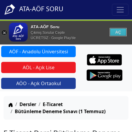
ATA-AÖF SORU
ATA-AÖF Soru
AÇ
Çıkmış Sorular Cepte
ÜCRETSİZ - Google Play'de
AÖF - Anadolu Üniversitesi
AÖL - Açık Lise
AÖO - Açık Ortaokul
Anasayfa
Dersler
E-Ticaret
Bütünleme Deneme Sınavı (1 Temmuz)