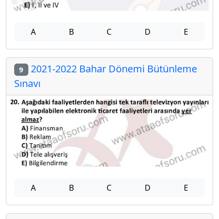
A
B
C
D
E
2021-2022 Bahar Dönemi Bütünleme
9
Sınavı
A
B
C
D
E