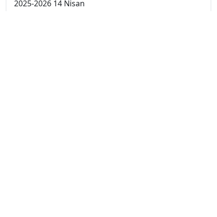
2025-2026 14 Nisan
2025-2026 13 Nisan
2025-2026 6 Nisan
2025-2026 30 Mart
2025-2026 23 Mart
2025-2026 16 Mart
2025-2026 9 Mart
2025-2026 2 Mart
2024-2025 4 Nisan
2024-2025 3 Nisan
2024-2025 2 Nisan