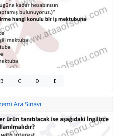
B
C
D
E
emi Ara Sınavı