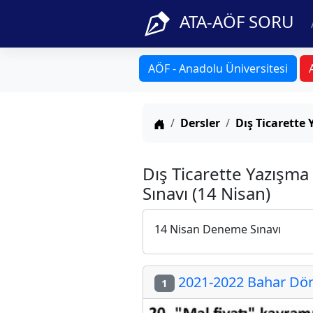
ATA-AÖF SORU
AÖF - Anadolu Üniversitesi
Anasayfa
Dersler
Dış Ticarette 
Dış Ticarette Yazışma
Sınavı (14 Nisan)
14 Nisan Deneme Sınavı
2021-2022 Bahar Dön
1