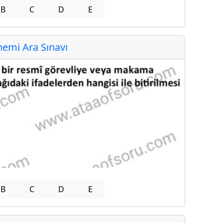
B
C
D
E
emi Ara Sınavı
B
C
D
E