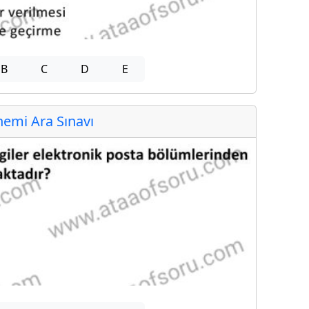
B
C
D
E
emi Ara Sınavı