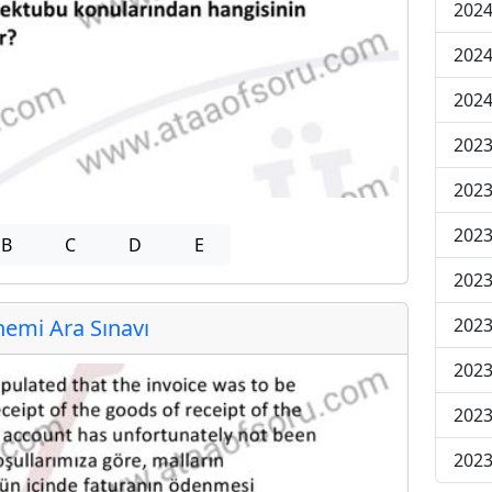
2024
2024
2024
2023
2023
2023
B
C
D
E
2023
2023
emi Ara Sınavı
2023
2023
2023