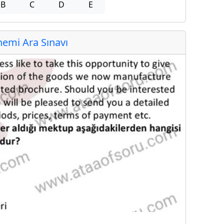
B
C
D
E
emi Ara Sınavı