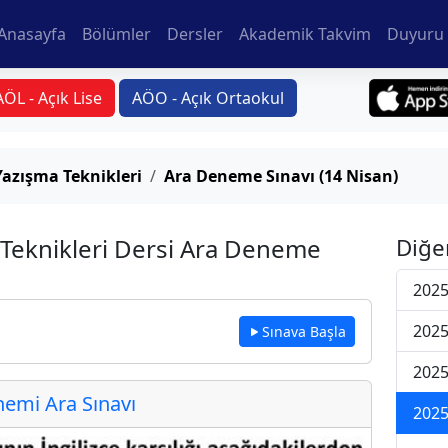
Anasayfa
Bölümler
Dersler
Akademik Takvim
Duyuru 
AÖL - Açık Lise
AÖO - Açık Ortaokul
Yazışma Teknikleri
Ara Deneme Sınavı (14 Nisan)
 Teknikleri Dersi Ara Deneme
Diğe
2025
2025
Sınava Başla
2025
emi Ara Sınavı
2025