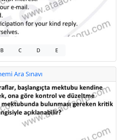
B
C
D
E
emi Ara Sınavı