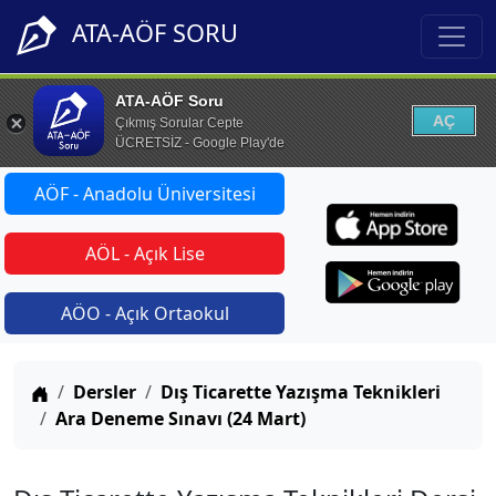
ATA-AÖF SORU
ATA-AÖF Soru
AÇ
Çıkmış Sorular Cepte
ÜCRETSİZ - Google Play'de
AÖF - Anadolu Üniversitesi
AÖL - Açık Lise
AÖO - Açık Ortaokul
Anasayfa
Dersler
Dış Ticarette Yazışma Teknikleri
Ara Deneme Sınavı (24 Mart)